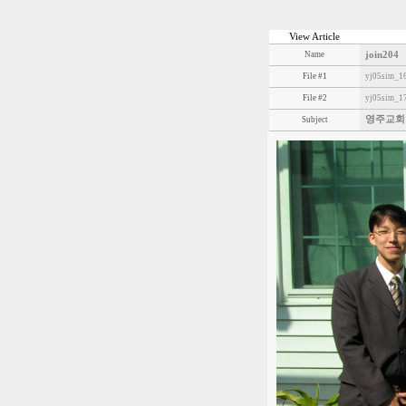
View Article
Name
join204
File #1
yj05sim_16
File #2
yj05sim_17
영주교회
Subject