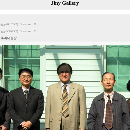
Jiny Gallery
.jpg (641.2 KB)
Download : 88
.jpg (590.0 KB)
Download : 87
 추계대심방