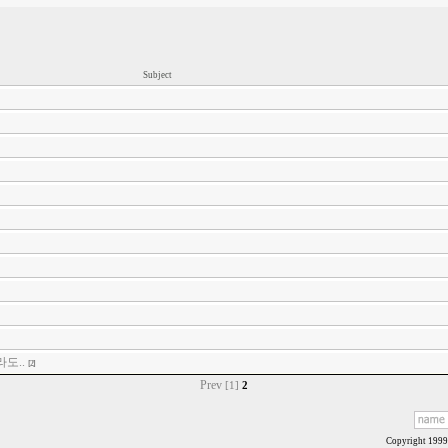
Subject
라도..
[2]
Prev
[1]
2
Copyright 199