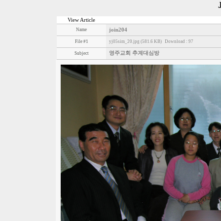
View Article
Name
join204
File #1
yj05sim_20.jpg (581.6 KB)
Download : 97
영주교회 추계대심방
Subject