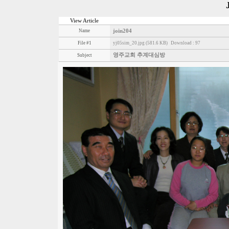
View Article
Name
join204
File #1
yj05sim_20.jpg (581.6 KB)
Download : 97
영주교회 추계대심방
Subject