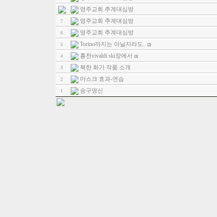
영주교회 추계대심방
영주교회 추계대심방
7
영주교회 추계대심방
6
Torino까지는 아닐지라도..
5
[2]
홍천vivaldi ski장에서
4
[1]
북한 화가 작품 소개
3
마스크 효과-연습
2
송구영신
1