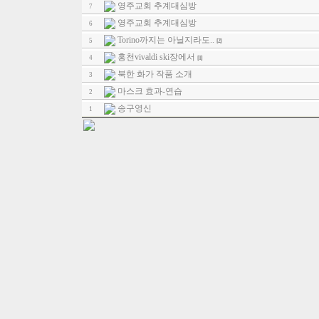
영주교회 추계대심방
7
영주교회 추계대심방
6
Torino까지는 아닐지라도..
5
[2]
홍천vivaldi ski장에서
4
[1]
북한 화가 작품 소개
3
마스크 효과-연습
2
송구영신
1