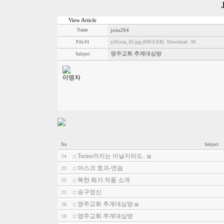
View Article
Name
join204
File #1
yj05sim_05.jpg (689.9 KB)
Download : 90
영주교회 추계대심방
Subject
이명자
No
Subject
Torino까지는 아닐지라도..
24
[2]
마스크 효과-연습
23
북한 화가 작품 소개
22
송구영신
21
영주교회 추계대심방
20
[1]
영주교회 추계대심방
19