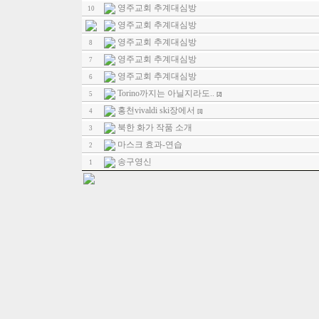
영주교회 추계대심방
10
영주교회 추계대심방
영주교회 추계대심방
8
영주교회 추계대심방
7
영주교회 추계대심방
6
Torino까지는 아닐지라도..
5
[2]
홍천vivaldi ski장에서
4
[1]
북한 화가 작품 소개
3
마스크 효과-연습
2
송구영신
1