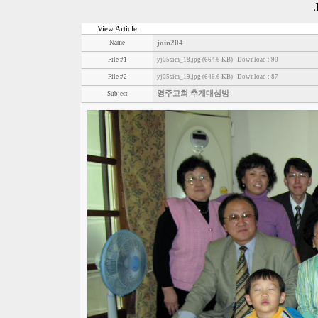
View Article
Name
join204
File #1
yj05sim_18.jpg (664.6 KB)
Download : 90
File #2
yj05sim_19.jpg (646.6 KB)
Download : 87
영주교회 추계대심방
Subject