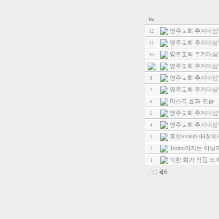
No
영주교회 추계대심
12
영주교회 추계대심
11
영주교회 추계대심
10
영주교회 추계대심
영주교회 추계대심
8
영주교회 추계대심
7
마스크 효과-연습
6
영주교회 추계대심
5
영주교회 추계대심
4
홍천vivaldi ski장
3
Torino까지는 아닐
2
북한 화가 작품 소
1