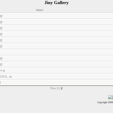
Jiny Gallery
Subject
방
방
방
방
방
방
방
방
에서
[1]
지라도..
[2]
개
Prev
[1]
2
Copyright 199