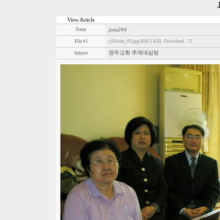
View Article
Name
join204
File #1
yj05sim_03.jpg (600.5 KB)
Download : 75
영주교회 추계대심방
Subject