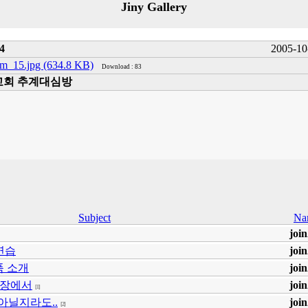
Jiny Gallery
4
2005-10-
im_15.jpg (634.8 KB)
Download : 83
교회 추계대심방
Subject
Na
joi
연습
joi
품 소개
joi
ski장에서
joi
[1]
 아닐지라도..
joi
[2]