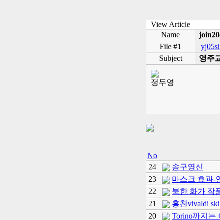
View Article
Name
join20
File #1
yj05s
Subject
영주
정두영
No
24
송구영신
23
마스크 효과-
22
북한 화가 작
21
홍천vivaldi 
20
Torino까지는