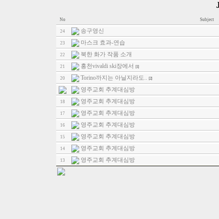
No
Subject
송구영신
24
마스크 효과-연습
23
북한 화가 작품 소개
22
홍천vivaldi ski장에서
21
[1]
Torino까지는 아닐지라도..
20
[2]
영주교회 추계대심방
영주교회 추계대심방
18
영주교회 추계대심방
17
영주교회 추계대심방
16
영주교회 추계대심방
15
영주교회 추계대심방
14
영주교회 추계대심방
13